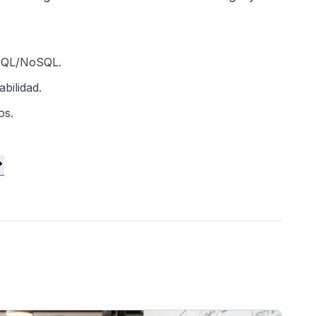
 SQL/NoSQL.
bilidad.
os.