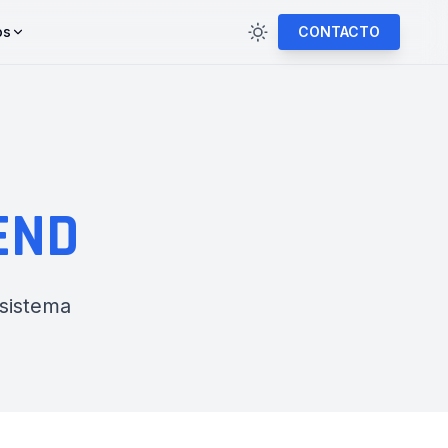
os
CONTACTO
END
sistema